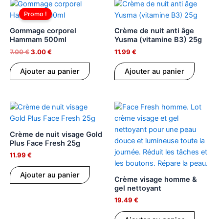
Le
Le
prix
prix
Promo !
initial
actuel
était :
est :
Gommage corporel
Crème de nuit anti âge
7.00 €.
3.00 €.
Hammam 500ml
Yusma (vitamine B3) 25g
7.00
€
3.00
€
11.99
€
Ajouter au panier
Ajouter au panier
Crème de nuit visage Gold
Plus Face Fresh 25g
11.99
€
Ajouter au panier
Crème visage homme &
gel nettoyant
19.49
€