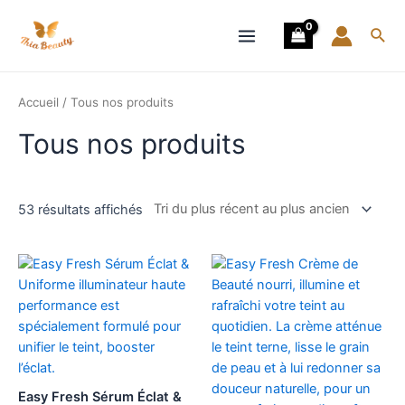
Trié
Aller
Main
du
au
plus
Rech
récent
Menu
contenu
au
plus
ancien
Accueil
/ Tous nos produits
Tous nos produits
53 résultats affichés
Easy Fresh Sérum Éclat &