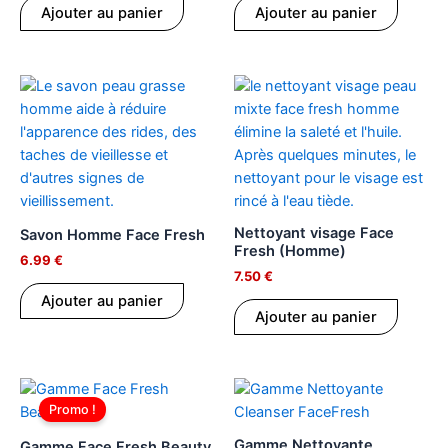
Ajouter au panier
Ajouter au panier
Nettoyant visage Face
Savon Homme Face Fresh
Fresh (Homme)
6.99
€
7.50
€
Ajouter au panier
Ajouter au panier
Le
Le
prix
prix
Promo !
initial
actuel
était :
est :
Gamme Nettoyante
Gamme Face Fresh Beauty