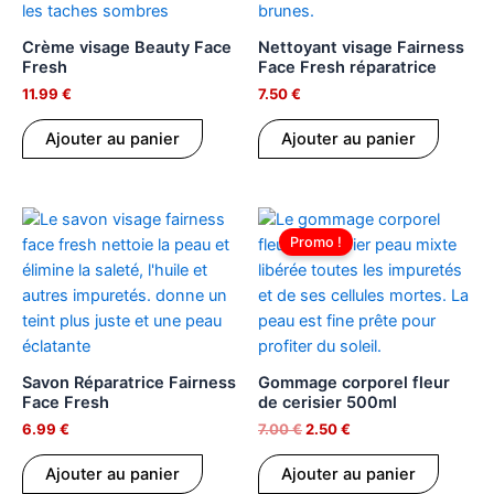
Crème visage Beauty Face
Nettoyant visage Fairness
Fresh
Face Fresh réparatrice
11.99
€
7.50
€
Ajouter au panier
Ajouter au panier
Le
Le
prix
prix
Promo !
initial
actuel
était :
est :
7.00 €.
2.50 €.
Savon Réparatrice Fairness
Gommage corporel fleur
Face Fresh
de cerisier 500ml
6.99
€
7.00
€
2.50
€
Ajouter au panier
Ajouter au panier