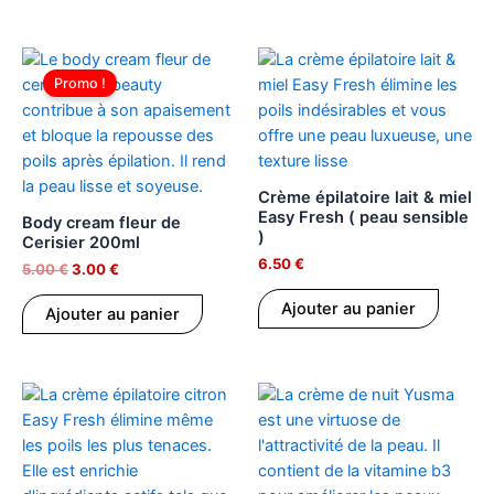
Le
Le
prix
prix
Promo !
initial
actuel
était :
est :
5.00 €.
3.00 €.
Crème épilatoire lait & miel
Easy Fresh ( peau sensible
Body cream fleur de
)
Cerisier 200ml
6.50
€
5.00
€
3.00
€
Ajouter au panier
Ajouter au panier