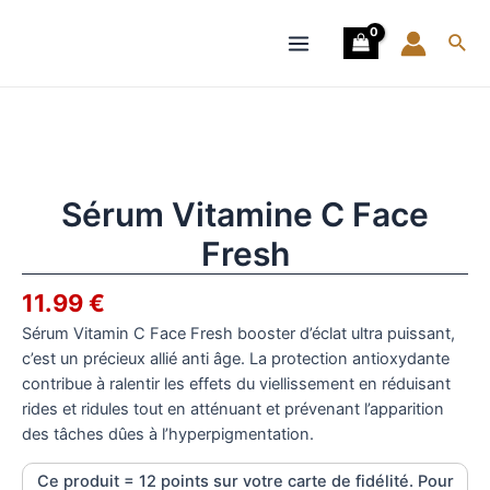
Aller
Main
au
Rech
Menu
contenu
quantité
de
Sérum
Vitamine
C
Sérum Vitamine C Face
Face
Fresh
Fresh
11.99
€
Sérum Vitamin C Face Fresh booster d’éclat ultra puissant,
c’est un précieux allié anti âge. La protection antioxydante
contribue à ralentir les effets du viellissement en réduisant
rides et ridules tout en atténuant et prévenant l’apparition
des tâches dûes à l’hyperpigmentation.
Ce produit = 12 points sur votre carte de fidélité. Pour