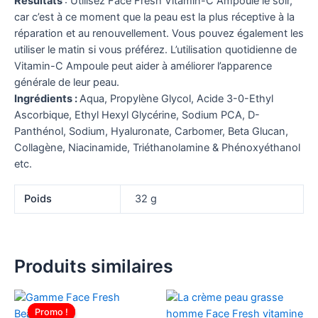
Résultats
: Utilisez Face Fresh Vitamin-C Ampoule le soir,
car c’est à ce moment que la peau est la plus réceptive à la
réparation et au renouvellement. Vous pouvez également les
utiliser le matin si vous préférez. L’utilisation quotidienne de
Vitamin-C Ampoule peut aider à améliorer l’apparence
générale de leur peau.
Ingrédients :
Aqua, Propylène Glycol, Acide 3-0-Ethyl
Ascorbique, Ethyl Hexyl Glycérine, Sodium PCA, D-
Panthénol, Sodium, Hyaluronate, Carbomer, Beta Glucan,
Collagène, Niacinamide, Triéthanolamine & Phénoxyéthanol
etc.
Poids
32 g
Produits similaires
Le
Le
prix
prix
Promo !
Promo !