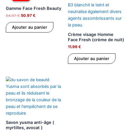
initial
actuel
était :
est :
Gamme Face Fresh Beauty
54.97 €.
50.97 €.
54.97
€
50.97
€
Ajouter au panier
Crème visage Homme
Face Fresh (crème de nuit)
11.99
€
Ajouter au panier
Savon yusma anti-âge (
myrtilles, avocat )