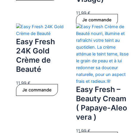
11.99
€
Je commande
Easy Fresh
24K Gold
Crème de
Beauté
11.99
€
Easy Fresh –
Je commande
Beauty Cream
( Papaye-Aleo
vera )
11.99
€