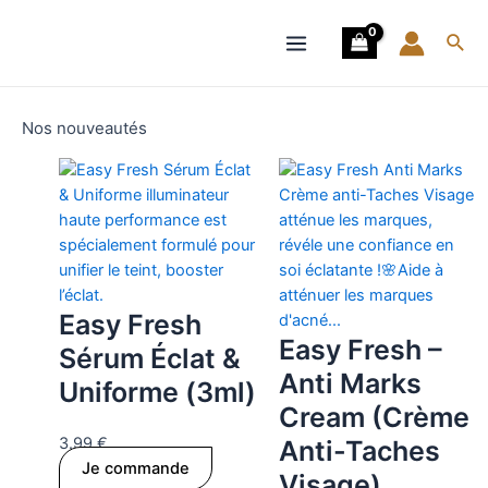
Aller
Main
au
Rech
Menu
contenu
Nos nouveautés
Easy Fresh
Easy Fresh –
Sérum Éclat &
Anti Marks
Uniforme (3ml)
Cream (Crème
3.99
€
Anti-Taches
Je commande
Visage)