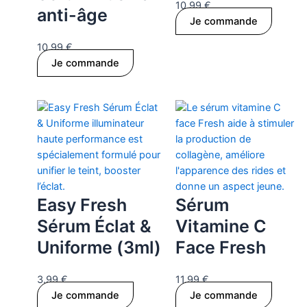
10.99
€
anti-âge
Je commande
10.99
€
Je commande
Easy Fresh
Sérum
Sérum Éclat &
Vitamine C
Uniforme (3ml)
Face Fresh
3.99
€
11.99
€
Je commande
Je commande