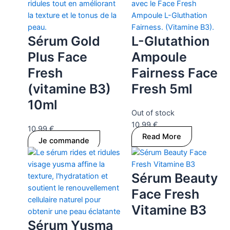
Sérum Gold
L-Glutathion
Plus Face
Ampoule
Fresh
Fairness Face
(vitamine B3)
Fresh 5ml
10ml
Out of stock
10.99
€
10.99
€
Read More
Je commande
Sérum Beauty
Face Fresh
Vitamine B3
Sérum Yusma