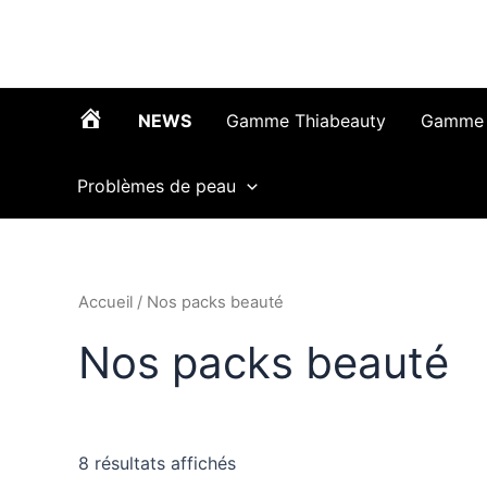
Trié
Aller
du
au
plus
récent
contenu
au
plus
ancien
NEWS
Gamme Thiabeauty
Gamme 
T
Problèmes de peau
h
i
Accueil
/ Nos packs beauté
Nos packs beauté
a
b
8 résultats affichés
e