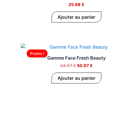
25.98
€
n
Ajouter au panier
c
e
Le
Le
prix
prix
Promo !
initial
actuel
Gamme Face Fresh Beauty
était :
est :
54.97
€
50.97
€
54.97 €.
50.97 €.
Ajouter au panier