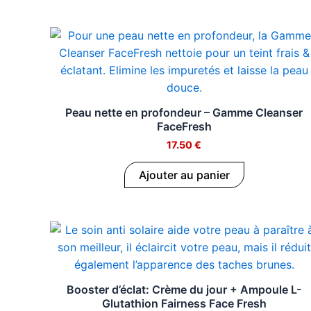
a
u
Peau nette en profondeur – Gamme Cleanser
t
FaceFresh
17.50
€
y
Ajouter au panier
F
r
a
Booster d’éclat: Crème du jour + Ampoule L-
Glutathion Fairness Face Fresh