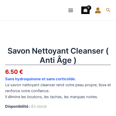
Aller
Âge
Main
au
)
Rech
Menu
contenu
quantité
de
Savon
Nettoyant
Cleanser
Savon Nettoyant Cleanser (
(
Anti Âge )
Anti
Âge
6.50
€
)
Sans hydroquinone et sans corticoïde.
Le savon nettoyant cleanser rend votre peau propre, lisse et
renforce votre confiance.
Il élimine les boutons, les taches, les marques noires.
Disponibilité :
En stock