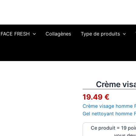
FACE FRESH
Collagènes
Type de produits
Crème vis
quantité
de
19.49
€
Crème
visage
Crème visage homme 
homme
Gel nettoyant homme
&
Ce produit = 19 poin
gel
vous deve