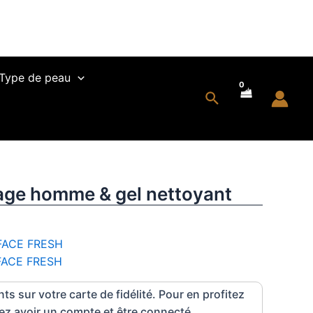
nettoyant
Type de peau
Rechercher
age homme & gel nettoyant
FACE FRESH
 FACE FRESH
ts sur votre carte de fidélité. Pour en profitez
z avoir un compte et être connecté