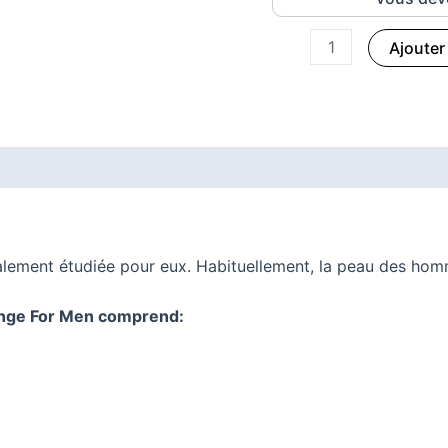
nettoyant
Ajouter
ement étudiée pour eux. Habituellement, la peau des homm
ange For Men comprend: