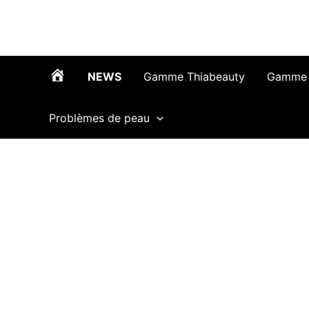
Aller
au
contenu
NEWS
Gamme Thiabeauty
Gamme 
T
Problèmes de peau
h
i
a
b
e