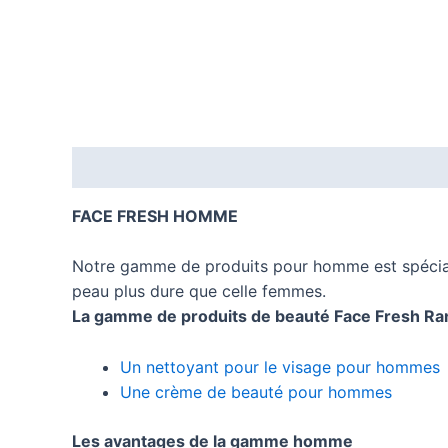
a
u
Description
Informations complémentaires
t
FACE FRESH HOMME
y
Notre gamme de produits pour homme est spécial
peau plus dure que celle femmes.
F
La gamme de produits de beauté Face Fresh R
r
Un nettoyant pour le visage pour hommes
Une crème de beauté pour hommes
a
Les avantages de la gamme homme