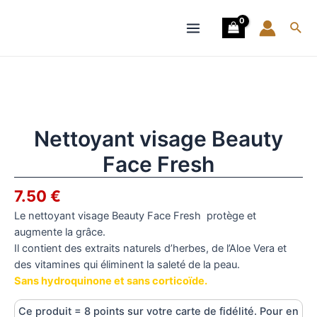
Aller
Main
au
Rech
Menu
contenu
quantité
de
Nettoyant
visage
Beauty
Nettoyant visage Beauty
Face
Face Fresh
Fresh
7.50
€
Le nettoyant visage Beauty Face Fresh protège et
augmente la grâce.
Il contient des extraits naturels d’herbes, de l’Aloe Vera et
des vitamines qui éliminent la saleté de la peau.
Sans hydroquinone et sans corticoïde.
Ce produit = 8 points sur votre carte de fidélité. Pour en