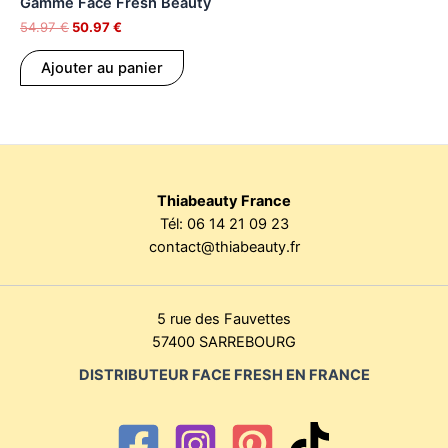
Gamme Face Fresh Beauty
54.97 €.
50.97 €.
54.97
€
50.97
€
Ajouter au panier
Thiabeauty France
Tél:
06 14 21 09 23
contact@thiabeauty.fr
5 rue des Fauvettes
57400 SARREBOURG
DISTRIBUTEUR FACE FRESH EN FRANCE