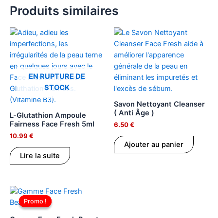
Produits similaires
EN RUPTURE DE
STOCK
Savon Nettoyant Cleanser
( Anti Âge )
L-Glutathion Ampoule
Fairness Face Fresh 5ml
6.50
€
10.99
€
Ajouter au panier
Lire la suite
Le
Le
prix
prix
Promo !
Promo !
initial
actuel
était :
est :