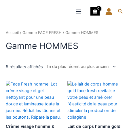
Trié
Aller
Main
du
au
plus
Rech
récent
Menu
contenu
au
plus
ancien
Accueil
/
Gamme FACE FRESH
/ Gamme HOMMES
Gamme HOMMES
5 résultats affichés
Crème visage homme &
Lait de corps homme gold