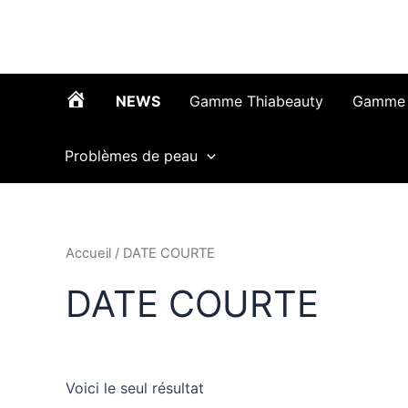
Aller
au
contenu
NEWS
Gamme Thiabeauty
Gamme 
T
Problèmes de peau
h
i
Accueil
/ DATE COURTE
DATE COURTE
a
b
Voici le seul résultat
e