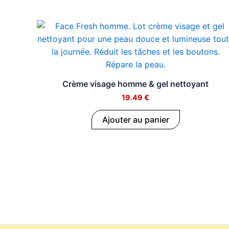
a
u
Crème visage homme & gel nettoyant
t
19.49
€
y
Ajouter au panier
F
r
a