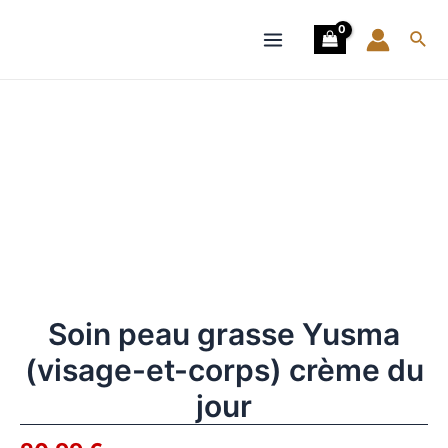
Aller
et-
Main
au
corps)
Rech
Menu
contenu
crème
du
quantité
jour
de
Soin
peau
grasse
Yusma
(visage-
et-
corps)
crème
du
Soin peau grasse Yusma
jour
(visage-et-corps) crème du
jour