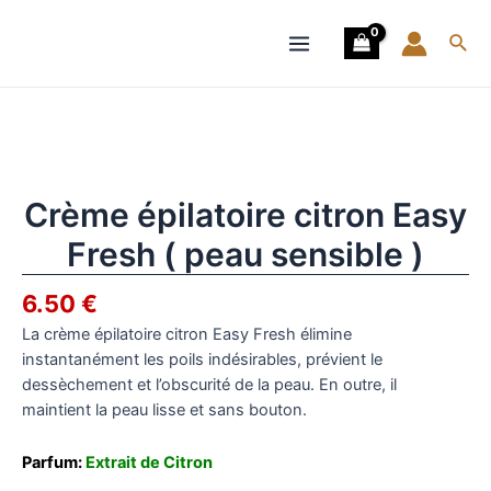
Aller
(
Main
au
peau
Rech
Menu
contenu
sensible
)
quantité
de
Crème
épilatoire
citron
Crème épilatoire citron Easy
Easy
Fresh ( peau sensible )
Fresh
(
6.50
€
peau
sensible
La crème épilatoire citron Easy Fresh élimine
)
instantanément les poils indésirables, prévient le
dessèchement et l’obscurité de la peau. En outre, il
maintient la peau lisse et sans bouton.
Parfum:
Extrait de Citron